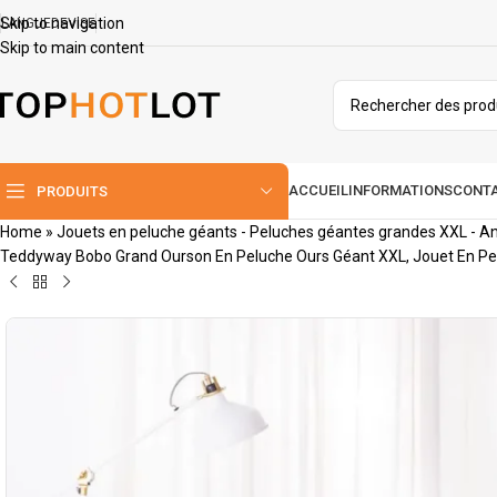
Skip to navigation
LANGUE
DEVISE
Skip to main content
ACCUEIL
INFORMATIONS
CONT
PRODUITS
Home
»
Jouets en peluche géants - Peluches géantes grandes XXL - An
Teddyway Bobo Grand Ourson En Peluche Ours Géant XXL, Jouet En Pel