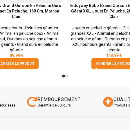
 Grand Ourson En Peluche Ours
Teddyway Bobo Grand Ourson E
uet En Peluche, 160 Cm, Marron
Géant XXL, Jouet En Peluche, 
Clair
Clair
uche géants - Peluches géantes
Jouets en peluche géants - Pe
Animal en peluche doux - Animal
grandes XXL - Animal en peluch
ant
,
Oursons en peluche géants -
en peluche géant
,
Oursons en pe
géants - Grand ours en peluche
XXL nounours géants - Grand o
géante
géante
89,99
€
149,99
€
CHETER LE PRODUIT
ACHETER LE PRODUI
REMBOURSEMENT
QUALI
écurisées
Garantie de 30 jours
Produits 