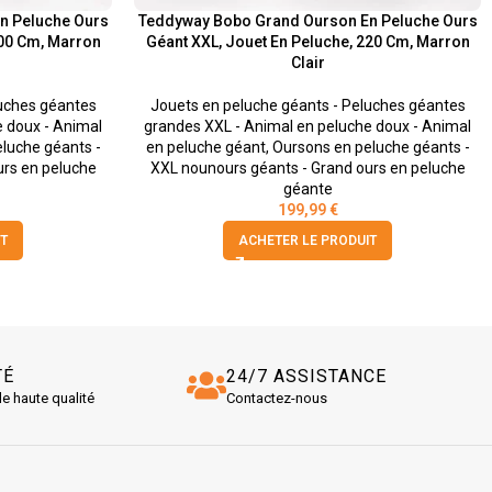
n Peluche Ours
Teddyway Bobo Grand Ourson En Peluche Ours
200 Cm, Marron
Géant XXL, Jouet En Peluche, 220 Cm, Marron
Clair
luches géantes
Jouets en peluche géants - Peluches géantes
e doux - Animal
grandes XXL - Animal en peluche doux - Animal
luche géants -
en peluche géant
,
Oursons en peluche géants -
urs en peluche
XXL nounours géants - Grand ours en peluche
géante
199,99
€
T
ACHETER LE PRODUIT
TÉ
24/7 ASSISTANCE
de haute qualité
Contactez-nous