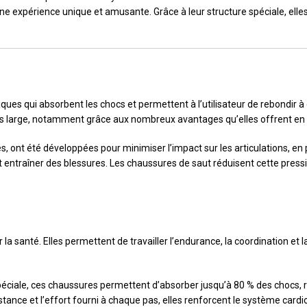
une expérience unique et amusante. Grâce à leur structure spéciale, elle
ues qui absorbent les chocs et permettent à l’utilisateur de rebondir à
lus large, notamment grâce aux nombreux avantages qu’elles offrent en 
t été développées pour minimiser l’impact sur les articulations, en part
ut entraîner des blessures. Les chaussures de saut réduisent cette press
 santé. Elles permettent de travailler l’endurance, la coordination et l
spéciale, ces chaussures permettent d’absorber jusqu’à 80 % des chocs, ré
tance et l’effort fourni à chaque pas, elles renforcent le système cardi