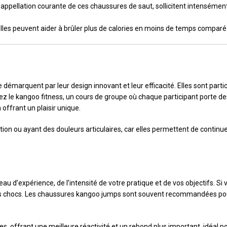
ppellation courante de ces chaussures de saut, sollicitent intensémen
elles peuvent aider à brûler plus de calories en moins de temps comparé 
démarquent par leur design innovant et leur efficacité. Elles sont part
z le kangoo fitness, un cours de groupe où chaque participant porte de
 offrant un plaisir unique.
 ou ayant des douleurs articulaires, car elles permettent de continuer 
 d’expérience, de l’intensité de votre pratique et de vos objectifs. Si v
es chocs. Les chaussures kangoo jumps sont souvent recommandées pour l
es, offrant une meilleure réactivité et un rebond plus important, idéal p