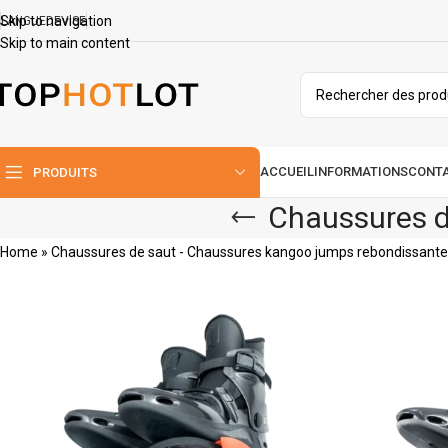
Skip to navigation
LANGUE
DEVISE
Skip to main content
ACCUEIL
INFORMATIONS
CONT
PRODUITS
Chaussures d
Home
»
Chaussures de saut - Chaussures kangoo jumps rebondissant