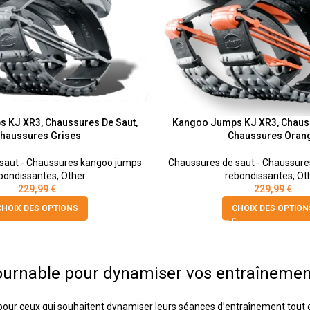
 KJ XR3, Chaussures De Saut,
Kangoo Jumps KJ XR3, Chauss
haussures Grises
Chaussures Oran
saut - Chaussures kangoo jumps
Chaussures de saut - Chaussur
bondissantes
,
Other
rebondissantes
,
Ot
229,99
€
229,99
€
CHOIX DES OPTIONS
CHOIX DES OPTION
tournable pour dynamiser vos entraîneme
 ceux qui souhaitent dynamiser leurs séances d’entraînement tout en ré