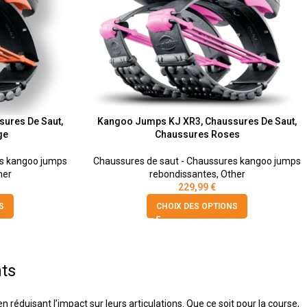
ures De Saut,
Kangoo Jumps KJ XR3, Chaussures De Saut,
ge
Chaussures Roses
es kangoo jumps
Chaussures de saut - Chaussures kangoo jumps
her
rebondissantes
,
Other
229,99
€
S
CHOIX DES OPTIONS
nts
duisant l’impact sur leurs articulations. Que ce soit pour la course,