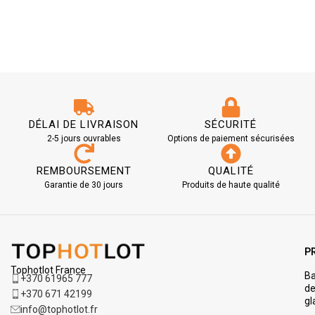
DÉLAI DE LIVRAISON
SÉCURITÉ
2-5 jours ouvrables
Options de paiement sécurisées
REMBOURSEMENT
QUALITÉ
Garantie de 30 jours
Produits de haute qualité
P
Tophotlot France
Ba
+370 61965 777
d
+370 671 42199
gl
info@tophotlot.fr