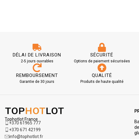
DÉLAI DE LIVRAISON
SÉCURITÉ
2-5 jours ouvrables
Options de paiement sécurisées
REMBOURSEMENT
QUALITÉ
Garantie de 30 jours
Produits de haute qualité
P
Tophotlot France
Ba
+370 61965 777
d
+370 671 42199
gl
info@tophotlot.fr