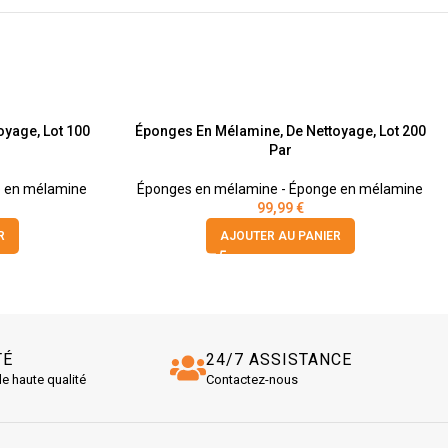
yage, Lot 100
Éponges En Mélamine, De Nettoyage, Lot 200
Par
e en mélamine
Éponges en mélamine - Éponge en mélamine
99,99
€
R
AJOUTER AU PANIER
TÉ
24/7 ASSISTANCE
de haute qualité
Contactez-nous