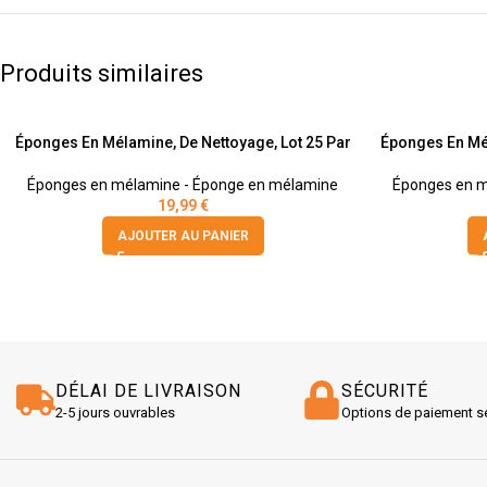
Produits similaires
Éponges En Mélamine, De Nettoyage, Lot 25 Par
Éponges En Mél
Éponges en mélamine - Éponge en mélamine
Éponges en m
19,99
€
AJOUTER AU PANIER
DÉLAI DE LIVRAISON
SÉCURITÉ
2-5 jours ouvrables
Options de paiement s