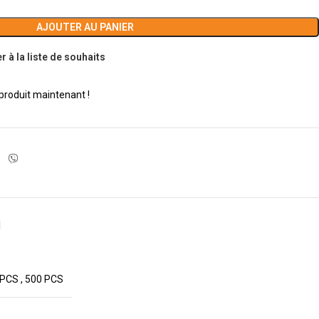
AJOUTER AU PANIER
r à la liste de souhaits
produit maintenant !
N
 PCS
,
500 PCS