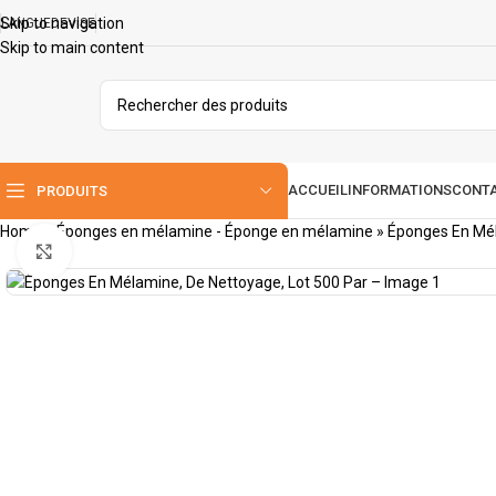
Skip to navigation
LANGUE
DEVISE
Skip to main content
ACCUEIL
INFORMATIONS
CONT
PRODUITS
Home
»
Éponges en mélamine - Éponge en mélamine
»
Éponges En Mél
Cliquez pour agrandir