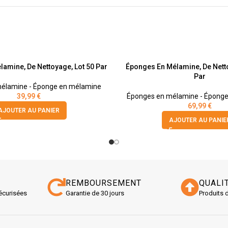
amine, De Nettoyage, Lot 50 Par
Éponges En Mélamine, De Netto
Par
élamine - Éponge en mélamine
39,99
€
Éponges en mélamine - Épong
69,99
€
AJOUTER AU PANIER
AJOUTER AU PANIE
REMBOURSEMENT
QUALI
écurisées
Garantie de 30 jours
Produits 