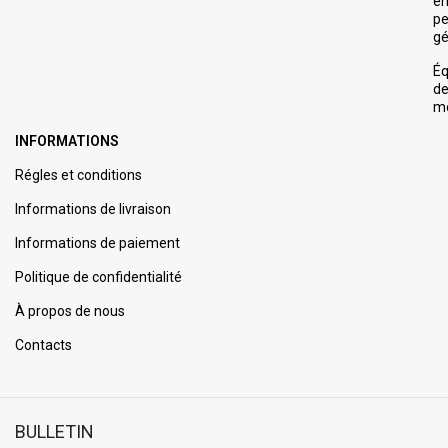
e
pe
gé
É
d
m
INFORMATIONS
Régles et conditions
Informations de livraison
Informations de paiement
Politique de confidentialité
À propos de nous
Contacts
BULLETIN