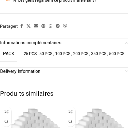
14
Les gens regardent ce produit maintenant !
Partager:
Informations complémentaires
PACK
25 PCS
,
50 PCS
,
100 PCS
,
200 PCS
,
350 PCS
,
500 PCS
Delivery information
Produits similaires