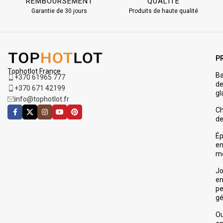
REMBOURSEMENT
QUALITÉ
Garantie de 30 jours
Produits de haute qualité
P
Tophotlot France
Ba
+370 61965 777
d
+370 671 42199
gl
info@tophotlot.fr
Ch
de
É
e
m
Jo
e
pe
gé
O