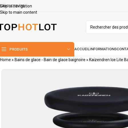
Skip to navigation
LANGUE
DEVISE
Skip to main content
ACCUEIL
INFORMATIONS
CONT
PRODUITS
Home
»
Bains de glace - Bain de glace baignoire
»
Kaizendren Ice Lite B