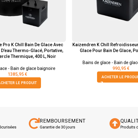
 Pro K Chill Bain De Glace Avec
Kaizendren K Chill Refroidisseu
 D’eau Thermo-Glacé, Portative,
Glace Pour Bain De Glace, Por
rcle Thermique, 400 L, Noir
Bains de glace - Bain de glac
lace - Bain de glace baignoire
990,95
€
1385,95
€
ACHETER LE PRODUI
CHETER LE PRODUIT
REMBOURSEMENT
QUALI
écurisées
Garantie de 30 jours
Produits 