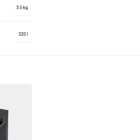
3.5 kg
320 l